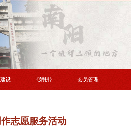
伍建设
《躬耕》
会员管理
创作志愿服务活动