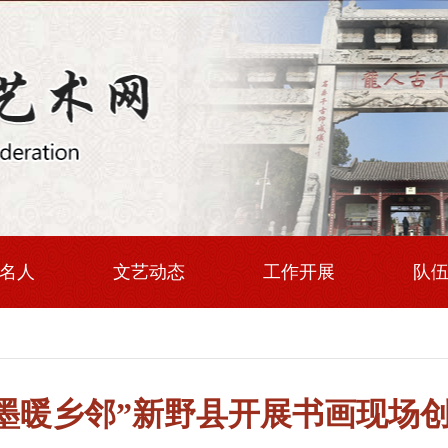
名人
文艺动态
工作开展
队
笔墨暖乡邻”新野县开展书画现场