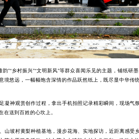
雅韵”“乡村振兴”“文明新风”等群众喜闻乐见的主题，
铺纸研墨
意境悠远，一幅幅饱含深情的作品跃然纸上，既尽显中华传
足凝神观赏创作过程，拿出手机拍照记录精彩瞬间，现场气
在在送到百姓的心坎上。
、山坡村黄梨种植基地，漫步花海、实地探访，近距离感受