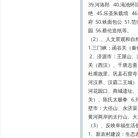
39.河洛郎 40.渑池怀
绝 45.乐圣朱载堉 4
府 50.铁面包公 51.
园 56.蔡伦造纸等。
（2）、
人文景观和自
1.三门峡：函谷关（
2、济源市：王屋山、
关（西汉）、千唐志斋
杜甫故里、巩县石窟寺
河汉界、汉霸二王城）
河花园口、商城遗址、
关）、陈氏太极拳 6.
壁市：大伾山、永济渠（
黄河两岸的太行山、大
（3）
、反映
幸福生活
1、新农村建设：生态