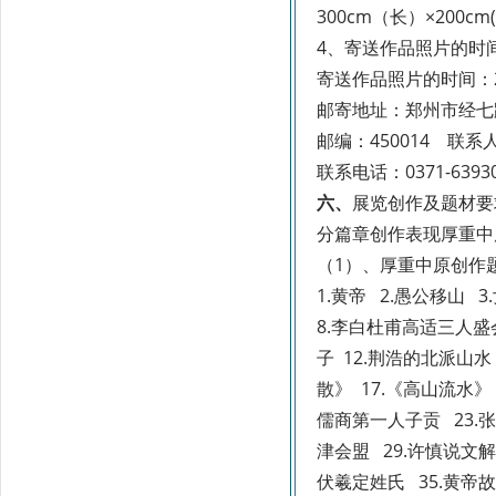
300cm（长）×200
4、
寄送作品照片的时
寄送作品照片的时间：2
邮寄地址：郑州市经七路
邮编：450014 联系
联系电话：0371-639300
六、
展览创作及题材要
分篇章创作表现厚重中
（1）、
厚重中原
创作
1.黄帝 2.愚公移山 
8.李白杜甫高适三人盛
子 12.荆浩的北派山水
散》 17.《高山流水》 
儒商第一人子贡 23.张
津会盟 29.许慎说文解字
伏羲定姓氏 35.黄帝故