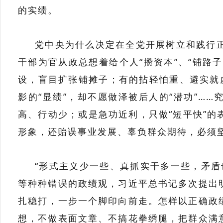
的实绩。
党中央为什么决定在全党开展树立和践行
干部为官从政总想着给个人“攒资本”、“铺路
设，盲目扩张铺摊子；有的拈轻怕重、避实就虚
影的“显绩”，却不愿做泽被后人的“潜功”…
高、行动少；或是急功近利，只做“短平快”
形象，还贻误事业发展、辜负群众期待，必须
“形式主义少一些、真抓实干多一些，矛盾
等种种错误的政绩观，习近平总书记多次提出
扎稳打，一步一个脚印向前走。怎样以正确政
想，不做表面文章、不搞花拳绣腿，把群众满