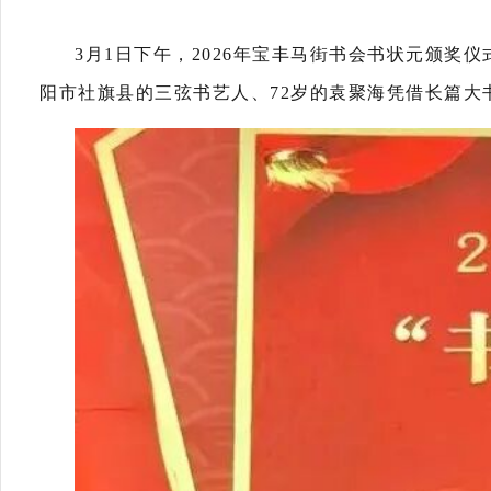
3月1日下午，2026年宝丰马街书会书状元颁
阳市社旗县的三弦书艺人、72岁的袁聚海凭借长篇大