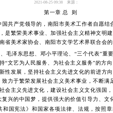
2021-08-25 09:38
来源：
第一章
总 则
中国共产党领导的
，
南阳市
美术
工作者自愿结
，是繁荣
美术
事业、加强社会主义精神文明建
南省
美术
家协会、南阳市文学艺术界联合会的
、毛泽东思想、邓小平理论、“三个代表”重
持
“
文艺为人民服务、为社会主义服务
”
的方向
新性发展，
坚持社会主义先进文化
的
前进方向
，
致力于
繁荣发展社会主义
美术
事业，不断满
社会主义先进文化，建设社会主义文化强国
，
大复兴的中国梦，提供强大的价值引导力、文
共和国宪法》和国家各项法律、法规，按照章