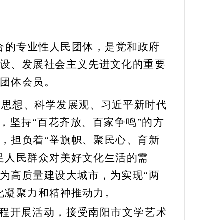
合的专业性人民团体，是党和政府
设
、发展社会主义先进文化
的重要
团体会员。
要思想、科学发展观、习近平新时代
，坚持
“
百花齐放、百家争鸣
”
的方
，
担负着
“
举旗帜、聚民心、育新
足人民
群众对美好文化生活的
需
为高质量建设大城市，为
实现
“两
化凝聚力
和
精神推动力。
程开展活动
，
接受南阳市文学艺术