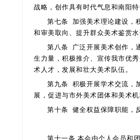
战略，创作具有时代气息和
南阳
特
第七条
加强
美术
理论建设，
和审美取向、提升群众
美术
鉴赏水
第八条
广泛开展美术创作，
生力量，积极推介、宣传我市优秀
术人才
，发展和壮大
美术
队伍。
第九条
积极开展学术交流，
展，促进与市外
美术团体和美术机
第十条
健全权益保障职能，
第十一条
本会由个人会员和