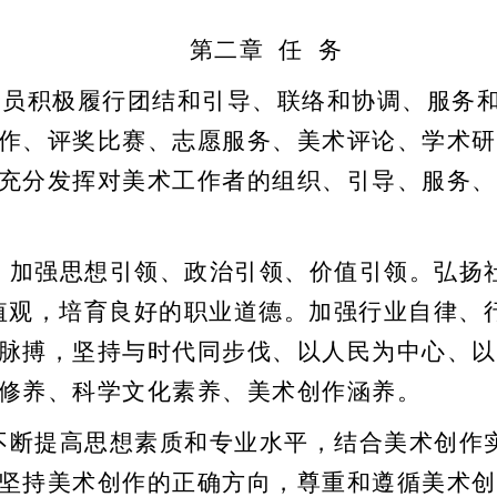
第二章
任
务
会员积极履行团结
和
引导、联络
和
协调、服务
作、评奖
比赛
、志愿服务、
美术
评论、学术研
充分发挥对
美术
工作者的组织、引导、服务、
，加强思想引领、政治引领、价值引领。弘扬
值观，培育良好的职业道德。加强行业自律、
脉搏，坚持与时代同步伐、以人民为中心、以
修养、科学文化素养、
美术创作涵
养。
不断提高思想素质和专业水平，结合
美术
创作
坚持
美术
创作的正确方向，尊重和遵循
美术
创