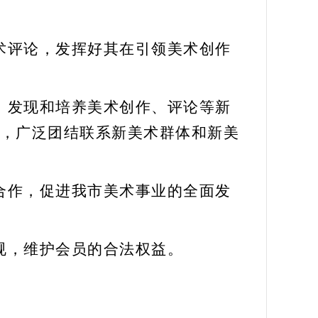
术
评论，发挥好其在引领
美术
创作
，
发现和培养
美术
创作、评论等新
，广泛团结联
系新
美术
群体
和新美
合作，促进我市
美术
事业的全面发
规，维护会员的合法权益。