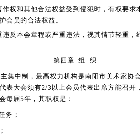
著作权和其他合法权益受到侵犯时，有权要求
护会员的合法权益。
重违反本会章程或严重违法，视其情节轻重，
第四章
组
织
主集中制，最高
权力
机构是南阳市
美术
家协
代表大会须有
2/3以上会员代表出席方能召开
会每届
5
年，其职权是：
任务
；
；