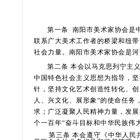
第一条
南阳市
美术家
协会是
联系广大
美术
工作者的桥梁和纽带
社会力量。南阳市
美术家
协会是河
第二条
本会以马克思列宁主义
中国特色社会主义思想为指导，坚
针，
坚持文化艺术创造性转化、创
人、兴文化、展形象
”
的使命任务
求
；
广泛凝聚人民精神力量
，
发展
个一百年”奋斗目标和中华民族伟
第三条
本会遵守《中华人民