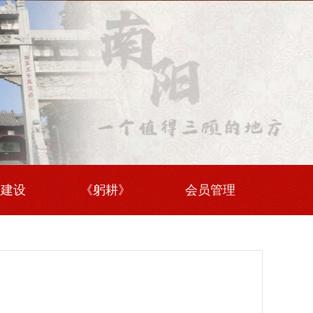
伍建设
《躬耕》
会员管理