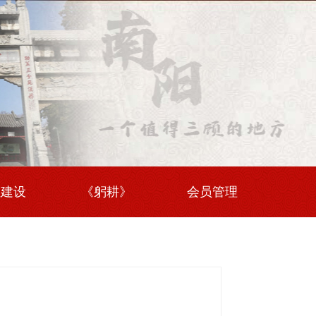
伍建设
《躬耕》
会员管理