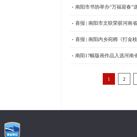
南阳市书协举办“万福迎春”
喜报 | 南阳市文联荣获河南
喜报 | 南阳内乡宛梆《打
南阳17幅版画作品入选河南
1
2